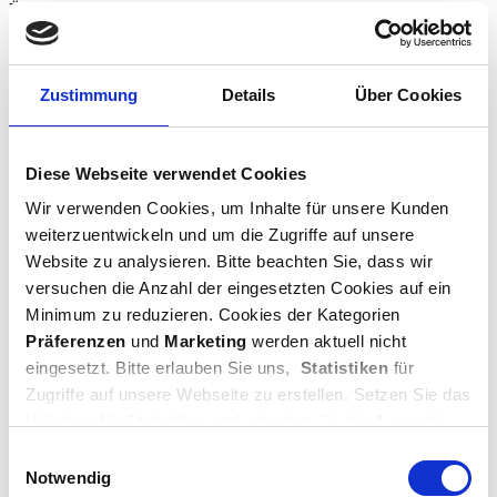
Übrigens können Sie diesen Eventualitäten auch vorbeugen, indem
sie einen jährlichen Qualitätscheck Ihres Daches bei uns in Auftrag
geben. Ihr Dach wird dann von unserem Fachpersonal auf "Herz
und Nieren" geprüft und Sie erhalten einen Prüfbericht über den
Zustand Ihres Daches.
Zustimmung
Details
Über Cookies
So werden erkennbare Mängel im Vorfeld beseitigt und es wird eine
höhere Lebenserwartung der Gesamtkonstruktion gewährleistet.
Diese Webseite verwendet Cookies
Wir verwenden Cookies, um Inhalte für unsere Kunden
weiterzuentwickeln und um die Zugriffe auf unsere
Website zu analysieren. Bitte beachten Sie, dass wir
versuchen die Anzahl der eingesetzten Cookies auf ein
Minimum zu reduzieren. Cookies der Kategorien
Präferenzen
und
Marketing
werden aktuell nicht
Hauptmenü
eingesetzt. Bitte erlauben Sie uns,
Statistiken
für
Zugriffe auf unsere Webseite zu erstellen. Setzen Sie das
Startseite
Leistungen
Häkchen für Statistiken und erlauben Sie die Auswahl
Über uns
oder klicken Sie auf „
Cookies zulassen
“. Danke für Ihre
Einwilligungsauswahl
Referenzen
Unterstützung.
Notwendig
Karriere