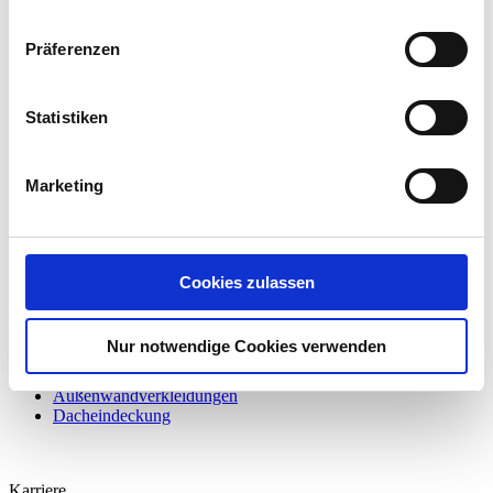
Ihr Team von Müller+Bug
Unser Angebot
Präferenzen
Referenzen
Statistiken
Steildächer
Flachdächer
Industriedächer
Marketing
Leistungen
Dachbelichtung
Cookies zulassen
Wärmedämmung
Flachdachabdichtung
Zimmererarbeiten
Nur notwendige Cookies verwenden
Klempnerarbeiten
Reperatur & Wartung
Außenwandverkleidungen
Dacheindeckung
Karriere